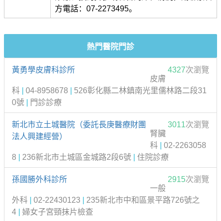
方電話：07-2273495。
熱門醫院門診
黃勇學皮膚科診所
4327
次瀏覽
皮膚
科
|
04-8958678
|
526彰化縣二林鎮南光里儒林路二段31
0號
|
門診診療
新北市立土城醫院（委託長庚醫療財團
3011
次瀏覽
腎臟
法人興建經營）
科
|
02-2263058
8
|
236新北市土城區金城路2段6號
|
住院診療
孫國勝外科診所
2915
次瀏覽
一般
外科
|
02-22430123
|
235新北市中和區景平路726號之
4
|
婦女子宮頸抹片檢查