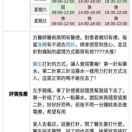
08:00-12:00
14:00-18:00
18:30-22:00
班
休
休
星期六
08:00-12:00
14:00-18:00
18:30-22:00
休
休
休
星期日
08:00-12:00
14:00-18:00
18:30-22:00
方醫師醫術高明有醫德，對患者親切有禮，每
當
身體
有不適去
問診
，總會感受到放心，並且
針對痛點的處理方式都很有效????大推！
醫生
打針的方式，讓人覺得驚嚇！第一針有藥
水，第二針第三針沒藥水一樣用力打針方式注
入，這是正常的嗎不敢在去了！
左手腕痛，拿了針感覺就隨意幫我插下去了，
評價推薦
第一針插了注入一點藥水，拔起來再隨意插第
二針，好好好恐怖，前後不用一分鐘結束去做
電療，希望有用
家人去看診，說要打針，問了醫生要打什麼，
醫生說不要問，說了妳也不懂，接著就直接打