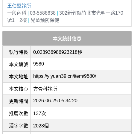
王伯堅診所
一般內科
|
03-5588638
|
302新竹縣竹北市光明一路170
號1－2樓
|
兒童預防保健
本文統計信息
執行時長
0.023936986923218秒
9580
本文編號
https://yiyuan39.cn/item/9580/
本文地址
本文核心
方骨科診所
2026-06-25 05:34:20
更新時間
推薦次數
137次
漢字字數
2028個