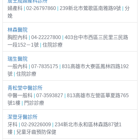
詹王成婦產科診所
婦產科
|
02-26797860
|
239新北市鶯歌區南雅路9號
|
分
娩
林森醫院
胸腔內科
|
04-22227800
|
403台中市西區三民里三民路
一段152－1號
|
住院診療
瑞生醫院
一般內科
|
07-7835175
|
831高雄市大寮區鳳林四路192
號
|
住院診療
青松堂中醫診所
中醫一般科
|
07-3593827
|
813高雄市左營區華夏路765
號1樓
|
門診診療
潔登牙醫診所
牙科
|
02-29226009
|
234新北市永和區林森路87號1
樓
|
兒童牙齒預防保健