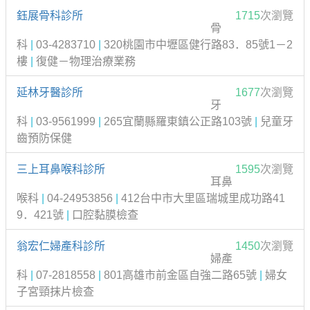
鈺展骨科診所
1715
次瀏覽
骨
科
|
03-4283710
|
320桃園市中壢區健行路83．85號1－2
樓
|
復健－物理治療業務
延林牙醫診所
1677
次瀏覽
牙
科
|
03-9561999
|
265宜蘭縣羅東鎮公正路103號
|
兒童牙
齒預防保健
三上耳鼻喉科診所
1595
次瀏覽
耳鼻
喉科
|
04-24953856
|
412台中市大里區瑞城里成功路41
9．421號
|
口腔黏膜檢查
翁宏仁婦產科診所
1450
次瀏覽
婦產
科
|
07-2818558
|
801高雄市前金區自強二路65號
|
婦女
子宮頸抹片檢查