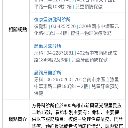
平路一段108號1樓
|
兒童預防保健
復康堡復健科診所
復健科
|
03-4252520
|
320桃園市中壢區元
相關網點
化路41號1－4樓
|
復健－物理治療業務
麗緻牙醫診所
牙科
|
04-22871881
|
402台中市南區建成
路1846號2及3樓
|
兒童牙齒預防保健
晨鈞牙醫診所
牙科
|
06-2670260
|
701台南市東區自強里
中華東路二段193號1－2樓
|
兒童牙齒預防
保健
方骨科診所位於800高雄市新興區光耀里民族
二路15號，看診科別主要有：骨科、主要提
網點簡介
供以下服務項目：復健－物理治療業務、門診
診療、預約掛號或者咨詢床位情況，請聯繫官