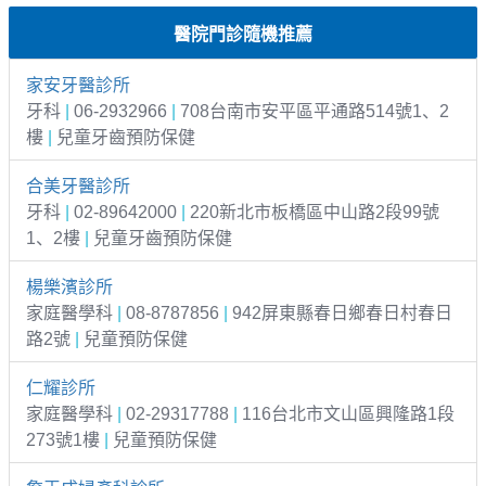
醫院門診隨機推薦
家安牙醫診所
牙科
|
06-2932966
|
708台南市安平區平通路514號1、2
樓
|
兒童牙齒預防保健
合美牙醫診所
牙科
|
02-89642000
|
220新北市板橋區中山路2段99號
1、2樓
|
兒童牙齒預防保健
楊樂濱診所
家庭醫學科
|
08-8787856
|
942屏東縣春日鄉春日村春日
路2號
|
兒童預防保健
仁耀診所
家庭醫學科
|
02-29317788
|
116台北市文山區興隆路1段
273號1樓
|
兒童預防保健