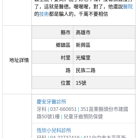
了，這就是醫德。喔喔喔，對了，他還說
醫院
的
技術
都是騙人的，千萬不要相信
縣市
高雄市
鄉鎮區
新興區
村里
光耀里
地址詳情
路
民族二路
位置
15號
慶安牙醫診所
牙科
|
037-660651
|
351苗栗縣頭份市建國
路50號1樓
|
兒童牙齒預防保健
恆欣小兒科診所
兒科
|
04-22737419
|
411台中市太平區新