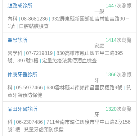
趙致成診所
1447
次瀏覽
一般
內科
|
08-8681236
|
932屏東縣新園鄉仙吉村仙吉路90－
1號
|
口腔黏膜檢查
聖恩診所
1414
次瀏覽
家庭
醫學科
|
07-7219819
|
830高雄市鳳山區五甲二路395
號、397號1樓
|
定量免疫法糞便潛血檢查
仲庚牙醫診所
1366
次瀏覽
牙
科
|
05-5977466
|
630雲林縣斗南鎮南昌里民權路9號
|
兒
童牙齒預防保健
品田牙醫診所
1320
次瀏覽
牙
科
|
06-2307486
|
711台南市歸仁區後市里中山路2段156
號1樓
|
兒童牙齒預防保健