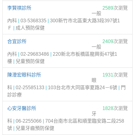
李賢祺診所
2589
次瀏覽
一般
內科
|
03-5368335
|
300新竹市北區東大路3段397號1
Ｆ
|
成人預防保健
合宜診所
2409
次瀏覽
一般
內科
|
02-29683486
|
220新北市板橋區龍興街47號1
樓
|
兒童預防保健
陳澄宏眼科診所
1931
次瀏覽
眼
科
|
02-25585133
|
103台北市大同區寧夏路24－6號
|
門
診診療
心安牙醫診所
1828
次瀏覽
牙
科
|
06-2255066
|
704台南市北區和順里臨安路二段258
號
|
兒童牙齒預防保健