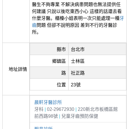
醫生不夠專業 不解決病患問題也無法提供任
何建議 只說以後吃東西小心 這樣的話還去看
什麼牙醫。櫃檯小姐表明一次只能處理一種
牙
齒
問題 但卻不說明原因 差到不行的牙醫診
所。
縣市
台北市
鄉鎮區
士林區
地址詳情
路
社正路
位置
23號
晨軒牙醫診所
牙科
|
02-29672930
|
220新北市板橋區館
前西路98號
|
兒童牙齒預防保健