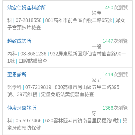
翁宏仁婦產科診所
1450
次瀏覽
婦產
科
|
07-2818558
|
801高雄市前金區自強二路65號
|
婦女
子宮頸抹片檢查
趙致成診所
1447
次瀏覽
一般
內科
|
08-8681236
|
932屏東縣新園鄉仙吉村仙吉路90－
1號
|
口腔黏膜檢查
聖恩診所
1414
次瀏覽
家庭
醫學科
|
07-7219819
|
830高雄市鳳山區五甲二路395
號、397號1樓
|
定量免疫法糞便潛血檢查
仲庚牙醫診所
1366
次瀏覽
牙
科
|
05-5977466
|
630雲林縣斗南鎮南昌里民權路9號
|
兒
童牙齒預防保健