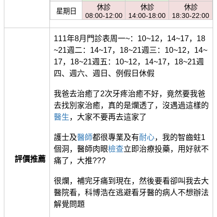
休診
休診
休診
星期日
08:00-12:00
14:00-18:00
18:30-22:00
111年8月門診表周一~：10~12，14~17，18
~21週二：14~17，18~21週三：10~12，14~
17，18~21週五：10~12，14~17，18~21週
四、週六、週日、例假日休假
我爸去治癒了2次牙疼治癒不好，竟然要我爸
去找別家治癒，真的是爛透了，沒遇過這樣的
醫生
，大家不要再去這家了
護士及
醫師
都很專業及有
耐心
，我的智齒蛀1
個洞，醫師肉眼
檢查
立即治療投藥，用好就不
評價推薦
痛了，大推???
很爛，補完牙痛到現在，然後要看卻叫我去大
醫院看，科博浩在逃避看牙醫的病人不想辦法
解覺問題