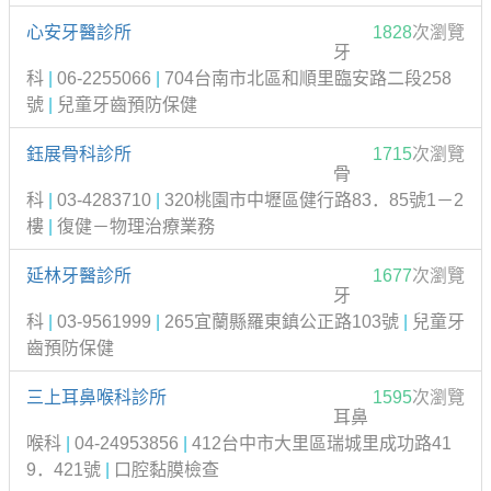
心安牙醫診所
1828
次瀏覽
牙
科
|
06-2255066
|
704台南市北區和順里臨安路二段258
號
|
兒童牙齒預防保健
鈺展骨科診所
1715
次瀏覽
骨
科
|
03-4283710
|
320桃園市中壢區健行路83．85號1－2
樓
|
復健－物理治療業務
延林牙醫診所
1677
次瀏覽
牙
科
|
03-9561999
|
265宜蘭縣羅東鎮公正路103號
|
兒童牙
齒預防保健
三上耳鼻喉科診所
1595
次瀏覽
耳鼻
喉科
|
04-24953856
|
412台中市大里區瑞城里成功路41
9．421號
|
口腔黏膜檢查