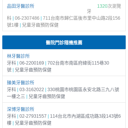
品田牙醫診所
1320
次瀏覽
牙
科
|
06-2307486
|
711台南市歸仁區後市里中山路2段156
號1樓
|
兒童牙齒預防保健
醫院門診隨機推薦
林牙醫診所
牙科
|
06-2200169
|
702台南市南區府緯街115巷30
號
|
兒童牙齒預防保健
臻美牙醫診所
牙科
|
03-3162022
|
330桃園市桃園區永安北路三九八號
一樓之三
|
兒童牙齒預防保健
深博牙醫診所
牙科
|
02-27931557
|
114台北市內湖區成功路3段143號6
樓
|
兒童牙齒預防保健