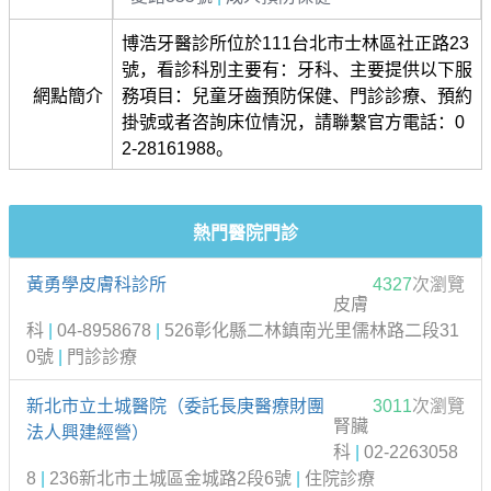
博浩牙醫診所位於111台北市士林區社正路23
號，看診科別主要有：牙科、主要提供以下服
網點簡介
務項目：兒童牙齒預防保健、門診診療、預約
掛號或者咨詢床位情況，請聯繫官方電話：0
2-28161988。
熱門醫院門診
黃勇學皮膚科診所
4327
次瀏覽
皮膚
科
|
04-8958678
|
526彰化縣二林鎮南光里儒林路二段31
0號
|
門診診療
新北市立土城醫院（委託長庚醫療財團
3011
次瀏覽
腎臟
法人興建經營）
科
|
02-2263058
8
|
236新北市土城區金城路2段6號
|
住院診療