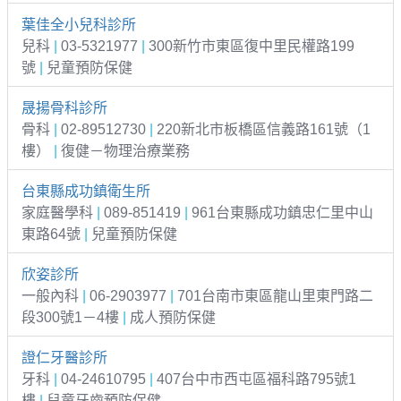
葉佳全小兒科診所
兒科
|
03-5321977
|
300新竹市東區復中里民權路199
號
|
兒童預防保健
晟揚骨科診所
骨科
|
02-89512730
|
220新北市板橋區信義路161號（1
樓）
|
復健－物理治療業務
台東縣成功鎮衛生所
家庭醫學科
|
089-851419
|
961台東縣成功鎮忠仁里中山
東路64號
|
兒童預防保健
欣姿診所
一般內科
|
06-2903977
|
701台南市東區龍山里東門路二
段300號1－4樓
|
成人預防保健
證仁牙醫診所
牙科
|
04-24610795
|
407台中市西屯區福科路795號1
樓
|
兒童牙齒預防保健