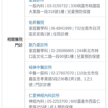
聖昌診所
一般內科
|
03-3150732
|
330桃園市桃園區
大業路一段318號1樓
|
兒童預防保健
佑昇醫院
家庭醫學科
|
06-6841999
|
732台南市白河
區民安路1號
|
住院診療
相關醫院
劉乃豪診所
門診
家庭醫學科
|
02-26086865
|
244新北市林
口區文化二路一段90號1樓
|
兒童預防保健
岐綝中醫診所
中醫一般科
|
02-27607070
|
110台北市信
義區忠孝東路5段236巷2弄1號、1之1
號
|
門診診療
仁愛神經內科診所
神經內科
|
05-2253700
|
600嘉義市西區仁
愛路355號
|
成人預防保健