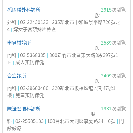
孫國勝外科診所
2915
次瀏覽
一般
外科
|
02-22430123
|
235新北市中和區景平路726號之
4
|
婦女子宮頸抹片檢查
李賢祺診所
2589
次瀏覽
一般
內科
|
03-5368335
|
300新竹市北區東大路3段397號1
Ｆ
|
成人預防保健
合宜診所
2409
次瀏覽
一般
內科
|
02-29683486
|
220新北市板橋區龍興街47號1
樓
|
兒童預防保健
陳澄宏眼科診所
1931
次瀏覽
眼
科
|
02-25585133
|
103台北市大同區寧夏路24－6號
|
門
診診療