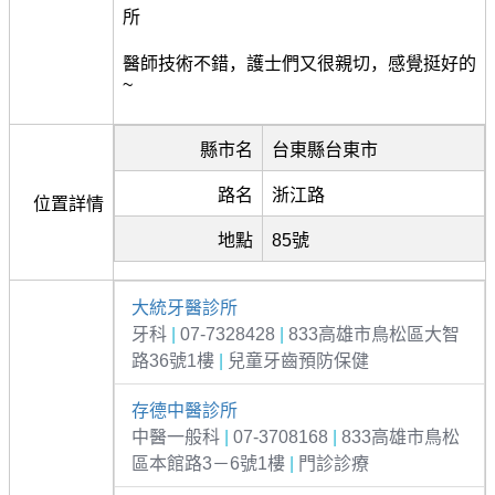
所
醫師技術不錯，護士們又很親切，感覺挺好的
~
縣市名
台東縣台東市
路名
浙江路
位置詳情
地點
85號
大統牙醫診所
牙科
|
07-7328428
|
833高雄市鳥松區大智
路36號1樓
|
兒童牙齒預防保健
存德中醫診所
中醫一般科
|
07-3708168
|
833高雄市鳥松
區本館路3－6號1樓
|
門診診療