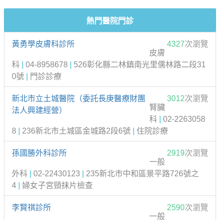
熱門醫院門診
黃勇學皮膚科診所
4327
次瀏覽
皮膚
科
|
04-8958678
|
526彰化縣二林鎮南光里儒林路二段31
0號
|
門診診療
新北市立土城醫院（委託長庚醫療財團
3012
次瀏覽
腎臟
法人興建經營）
科
|
02-2263058
8
|
236新北市土城區金城路2段6號
|
住院診療
孫國勝外科診所
2919
次瀏覽
一般
外科
|
02-22430123
|
235新北市中和區景平路726號之
4
|
婦女子宮頸抹片檢查
李賢祺診所
2590
次瀏覽
一般