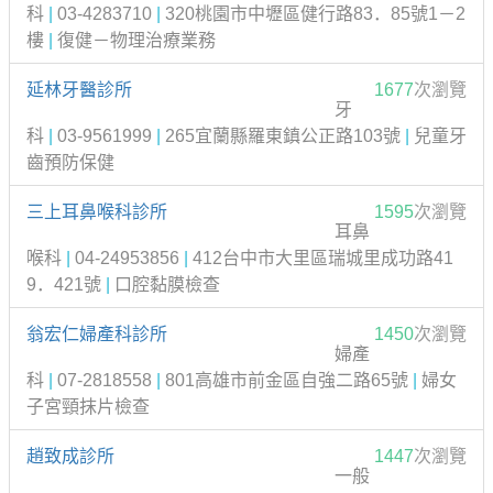
科
|
03-4283710
|
320桃園市中壢區健行路83．85號1－2
樓
|
復健－物理治療業務
延林牙醫診所
1677
次瀏覽
牙
科
|
03-9561999
|
265宜蘭縣羅東鎮公正路103號
|
兒童牙
齒預防保健
三上耳鼻喉科診所
1595
次瀏覽
耳鼻
喉科
|
04-24953856
|
412台中市大里區瑞城里成功路41
9．421號
|
口腔黏膜檢查
翁宏仁婦產科診所
1450
次瀏覽
婦產
科
|
07-2818558
|
801高雄市前金區自強二路65號
|
婦女
子宮頸抹片檢查
趙致成診所
1447
次瀏覽
一般