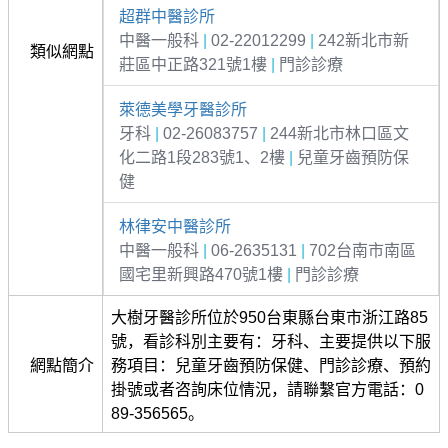
超群中醫診所
中醫一般科
|
02-22012299
|
242新北市新
類似網點
莊區中正路321號1樓
|
門診診療
萊德美學牙醫診所
牙科
|
02-26083757
|
244新北市林口區文
化二路1段283號1、2樓
|
兒童牙齒預防保
健
林律安中醫診所
中醫一般科
|
06-2635131
|
702台南市南區
國宅里新興路470號1樓
|
門診診療
大樹牙醫診所位於950台東縣台東市浙江路85
號，看診科別主要有：牙科、主要提供以下服
網點簡介
務項目：兒童牙齒預防保健、門診診療、預約
掛號或者咨詢床位情況，請聯繫官方電話：0
89-356565。