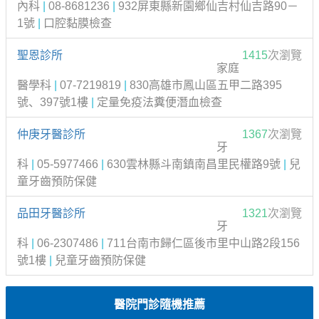
內科
|
08-8681236
|
932屏東縣新園鄉仙吉村仙吉路90－
1號
|
口腔黏膜檢查
聖恩診所
1415
次瀏覽
家庭
醫學科
|
07-7219819
|
830高雄市鳳山區五甲二路395
號、397號1樓
|
定量免疫法糞便潛血檢查
仲庚牙醫診所
1367
次瀏覽
牙
科
|
05-5977466
|
630雲林縣斗南鎮南昌里民權路9號
|
兒
童牙齒預防保健
品田牙醫診所
1321
次瀏覽
牙
科
|
06-2307486
|
711台南市歸仁區後市里中山路2段156
號1樓
|
兒童牙齒預防保健
醫院門診隨機推薦