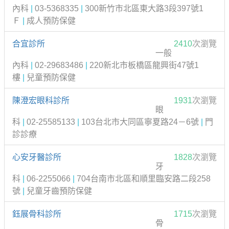
內科
|
03-5368335
|
300新竹市北區東大路3段397號1
Ｆ
|
成人預防保健
合宜診所
2410
次瀏覽
一般
內科
|
02-29683486
|
220新北市板橋區龍興街47號1
樓
|
兒童預防保健
陳澄宏眼科診所
1931
次瀏覽
眼
科
|
02-25585133
|
103台北市大同區寧夏路24－6號
|
門
診診療
心安牙醫診所
1828
次瀏覽
牙
科
|
06-2255066
|
704台南市北區和順里臨安路二段258
號
|
兒童牙齒預防保健
鈺展骨科診所
1715
次瀏覽
骨