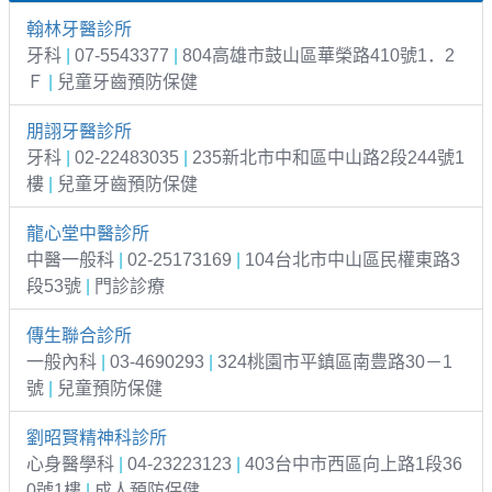
翰林牙醫診所
牙科
|
07-5543377
|
804高雄市鼓山區華榮路410號1．2
Ｆ
|
兒童牙齒預防保健
朋詡牙醫診所
牙科
|
02-22483035
|
235新北市中和區中山路2段244號1
樓
|
兒童牙齒預防保健
龍心堂中醫診所
中醫一般科
|
02-25173169
|
104台北市中山區民權東路3
段53號
|
門診診療
傳生聯合診所
一般內科
|
03-4690293
|
324桃園市平鎮區南豊路30－1
號
|
兒童預防保健
劉昭賢精神科診所
心身醫學科
|
04-23223123
|
403台中市西區向上路1段36
0號1樓
|
成人預防保健