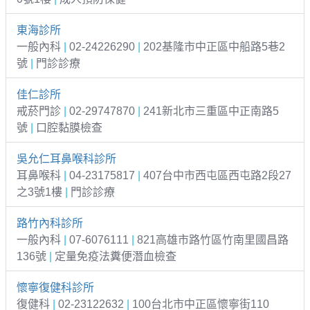
東海診所
一般內科
|
02-24226290
|
202基隆市中正區中船路5巷2
號
|
門診診療
佳仁診所
戒菸門診
|
02-29747870
|
241新北市三重區中正南路5
號
|
口腔黏膜檢查
吳允仁耳鼻喉科診所
耳鼻喉科
|
04-23175817
|
407台中市西屯區西屯路2段27
之3號1樓
|
門診診療
路竹內科診所
一般內科
|
07-6076111
|
821高雄市路竹區竹南里國昌路
136號
|
定量免疫法糞便潛血檢查
懷寧復健科診所
復健科
|
02-23122632
|
100台北市中正區懷寧街110