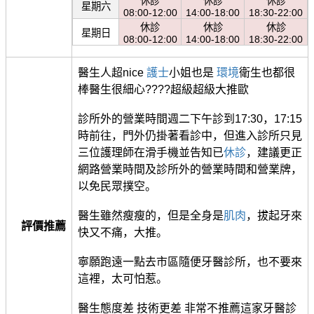
休診
休診
休診
星期六
08:00-12:00
14:00-18:00
18:30-22:00
休診
休診
休診
星期日
08:00-12:00
14:00-18:00
18:30-22:00
醫生人超nice
護士
小姐也是
環境
衛生也都很
棒醫生很細心????超級超級大推歐
診所外的營業時間週二下午診到17:30，17:15
時前往，門外仍掛著看診中，但進入診所只見
三位護理師在滑手機並告知已
休診
，建議更正
網路營業時間及診所外的營業時間和營業牌，
以免民眾撲空。
醫生雖然瘦瘦的，但是全身是
肌肉
，拔起牙來
評價推薦
快又不痛，大推。
寧願跑遠一點去市區隨便牙醫診所，也不要來
這裡，太可怕惹。
醫生態度差 技術更差 非常不推薦這家牙醫診