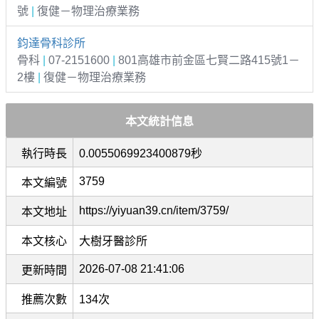
號
|
復健－物理治療業務
鈞達骨科診所
骨科
|
07-2151600
|
801高雄市前金區七賢二路415號1－
2樓
|
復健－物理治療業務
本文統計信息
執行時長
0.0055069923400879秒
3759
本文編號
https://yiyuan39.cn/item/3759/
本文地址
本文核心
大樹牙醫診所
2026-07-08 21:41:06
更新時間
推薦次數
134次