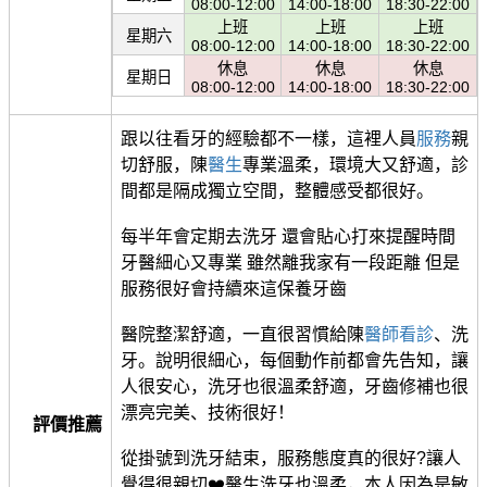
08:00-12:00
14:00-18:00
18:30-22:00
上班
上班
上班
星期六
08:00-12:00
14:00-18:00
18:30-22:00
休息
休息
休息
星期日
08:00-12:00
14:00-18:00
18:30-22:00
跟以往看牙的經驗都不一樣，這裡人員
服務
親
切舒服，陳
醫生
專業溫柔，環境大又舒適，診
間都是隔成獨立空間，整體感受都很好。
每半年會定期去洗牙 還會貼心打來提醒時間
牙醫細心又專業 雖然離我家有一段距離 但是
服務很好會持續來這保養牙齒
醫院整潔舒適，一直很習慣給陳
醫師
看診
、洗
牙。說明很細心，每個動作前都會先告知，讓
人很安心，洗牙也很溫柔舒適，牙齒修補也很
漂亮完美、技術很好！
評價推薦
從掛號到洗牙結束，服務態度真的很好?讓人
覺得很親切❤️醫生洗牙也溫柔，本人因為是敏