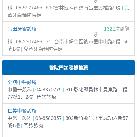
牙
科
|
05-5977466
|
630雲林縣斗南鎮南昌里民權路9號
|
兒
童牙齒預防保健
品田牙醫診所
1322
次瀏覽
牙
科
|
06-2307486
|
711台南市歸仁區後市里中山路2段156
號1樓
|
兒童牙齒預防保健
醫院門診隨機推薦
全誼中醫診所
中醫一般科
|
04-8370779
|
510彰化縣員林市員東路二段
77號1、2樓
|
門診診療
仁義中醫診所
中醫一般科
|
03-6580357
|
302新竹縣竹北市成功六街57
號1樓
|
門診診療