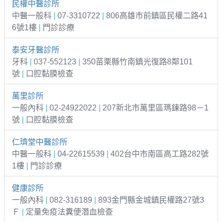
民權中醫診所
中醫一般科
|
07-3310722
|
806高雄市前鎮區民權二路41
6號1樓
|
門診診療
泰安牙醫診所
牙科
|
037-552123
|
350苗栗縣竹南鎮光復路8鄰101
號
|
口腔黏膜檢查
萬里診所
一般內科
|
02-24922022
|
207新北市萬里區瑪鍊路98－1
號
|
口腔黏膜檢查
仁璾堂中醫診所
中醫一般科
|
04-22615539
|
402台中市南區高工路282號
1樓
|
門診診療
健康診所
一般內科
|
082-316189
|
893金門縣金城鎮民權路27號3
Ｆ
|
定量免疫法糞便潛血檢查