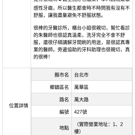
感性牙齒，所以醫生都會時不時問我有沒有不
舒服，讓我盡量避免不舒服狀態。
很棒的牙醫診所，櫃台小姐很親切，幫忙看診
的朱醫師也很認真溫柔，洗牙完全不會不舒
服，還很仔細講解牙間刷的用途，是很認真專
業的醫師。旁邊協助的牙科助理也很親切，真
的很棒！
縣市名
台北市
鄉鎮區名
萬華區
路名
萬大路
位置詳情
編號
427號
（實際營業地址：1、2
地點
樓）