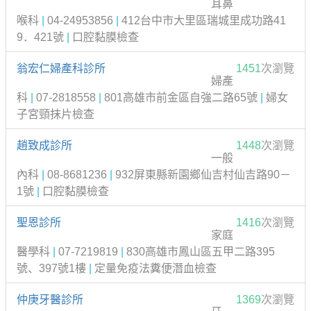
耳鼻
喉科
|
04-24953856
|
412台中市大里區瑞城里成功路41
9．421號
|
口腔黏膜檢查
翁宏仁婦產科診所
1451
次瀏覽
婦產
科
|
07-2818558
|
801高雄市前金區自強二路65號
|
婦女
子宮頸抹片檢查
趙致成診所
1448
次瀏覽
一般
內科
|
08-8681236
|
932屏東縣新園鄉仙吉村仙吉路90－
1號
|
口腔黏膜檢查
聖恩診所
1416
次瀏覽
家庭
醫學科
|
07-7219819
|
830高雄市鳳山區五甲二路395
號、397號1樓
|
定量免疫法糞便潛血檢查
仲庚牙醫診所
1369
次瀏覽