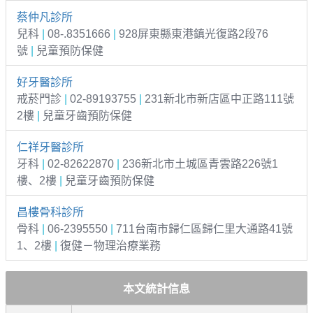
蔡仲凡診所
兒科
|
08-.8351666
|
928屏東縣東港鎮光復路2段76
號
|
兒童預防保健
好牙醫診所
戒菸門診
|
02-89193755
|
231新北市新店區中正路111號
2樓
|
兒童牙齒預防保健
仁祥牙醫診所
牙科
|
02-82622870
|
236新北市土城區青雲路226號1
樓、2樓
|
兒童牙齒預防保健
昌樓骨科診所
骨科
|
06-2395550
|
711台南市歸仁區歸仁里大通路41號
1、2樓
|
復健－物理治療業務
本文統計信息