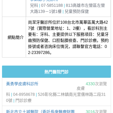
兒科
|
07-5851188
|
813高雄市左營區左營
大路139－1號1樓
|
兒童預防保健
尚潔牙醫診所位於108台北市萬華區萬大路42
7號（實際營業地址：1、2樓），看診科別主
要有：牙科、主要提供以下服務項目：兒童牙
網點簡介
齒預防保健、口腔黏膜檢查、門診診療。預約
掛號或者咨詢床位情況，請聯繫官方電話：0
2-23397286。
熱門醫院門診
黃勇學皮膚科診所
4330
次瀏覽
皮膚
科
|
04-8958678
|
526彰化縣二林鎮南光里儒林路二段31
0號
|
門診診療
新北市立土城醫院（委託長庚醫療財團
3016
次瀏覽