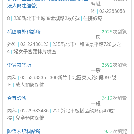
腎臟
法人興建經營）
科
|
02-2263058
8
|
236新北市土城區金城路2段6號
|
住院診療
孫國勝外科診所
2925
次瀏覽
一般
外科
|
02-22430123
|
235新北市中和區景平路726號之
4
|
婦女子宮頸抹片檢查
李賢祺診所
2592
次瀏覽
一般
內科
|
03-5368335
|
300新竹市北區東大路3段397號1
Ｆ
|
成人預防保健
合宜診所
2412
次瀏覽
一般
內科
|
02-29683486
|
220新北市板橋區龍興街47號1
樓
|
兒童預防保健
陳澄宏眼科診所
1933
次瀏覽