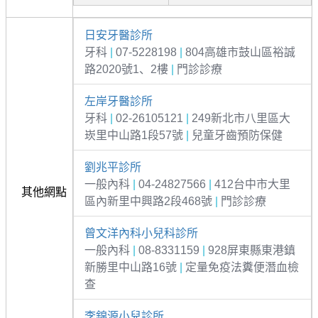
日安牙醫診所
牙科
|
07-5228198
|
804高雄市鼓山區裕誠
路2020號1、2樓
|
門診診療
左岸牙醫診所
牙科
|
02-26105121
|
249新北市八里區大
崁里中山路1段57號
|
兒童牙齒預防保健
劉兆平診所
一般內科
|
04-24827566
|
412台中市大里
其他網點
區內新里中興路2段468號
|
門診診療
曾文洋內科小兒科診所
一般內科
|
08-8331159
|
928屏東縣東港鎮
新勝里中山路16號
|
定量免疫法糞便潛血檢
查
李錦源小兒診所