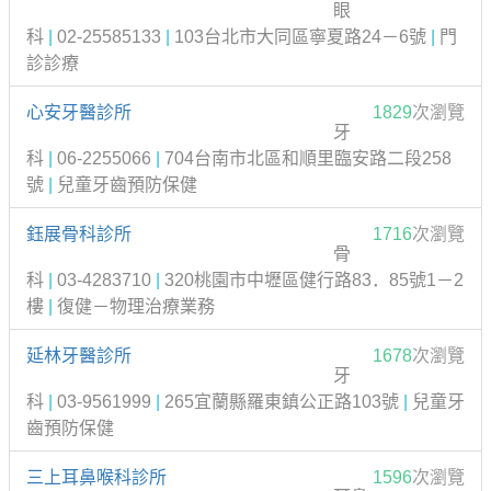
眼
科
|
02-25585133
|
103台北市大同區寧夏路24－6號
|
門
診診療
心安牙醫診所
1829
次瀏覽
牙
科
|
06-2255066
|
704台南市北區和順里臨安路二段258
號
|
兒童牙齒預防保健
鈺展骨科診所
1716
次瀏覽
骨
科
|
03-4283710
|
320桃園市中壢區健行路83．85號1－2
樓
|
復健－物理治療業務
延林牙醫診所
1678
次瀏覽
牙
科
|
03-9561999
|
265宜蘭縣羅東鎮公正路103號
|
兒童牙
齒預防保健
三上耳鼻喉科診所
1596
次瀏覽