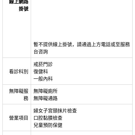
線上網路
掛號
暫不提供線上掛號，請通過上方電話或至服務
台咨詢
戒菸門診
看診科別
復健科
一般內科
無障礙服
無障礙廁所
務
無障礙通路
婦女子宮頸抹片檢查
營業項目
口腔黏膜檢查
兒童預防保健