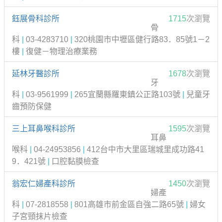
鈺展骨科診所
1715
次瀏覽
骨
科
|
03-4283710
|
320桃園市中壢區健行路83．85號1－2
樓
|
復健－物理治療業務
延林牙醫診所
1678
次瀏覽
牙
科
|
03-9561999
|
265宜蘭縣羅東鎮公正路103號
|
兒童牙
齒預防保健
三上耳鼻喉科診所
1595
次瀏覽
耳鼻
喉科
|
04-24953856
|
412台中市大里區瑞城里成功路41
9．421號
|
口腔黏膜檢查
翁宏仁婦產科診所
1450
次瀏覽
婦產
科
|
07-2818558
|
801高雄市前金區自強二路65號
|
婦女
子宮頸抹片檢查