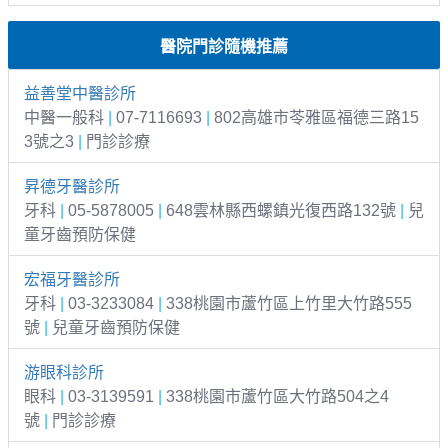
醫院門診隨機推薦
益善堂中醫診所
中醫一般科
|
07-7116693
|
802高雄市苓雅區福德三路15
3號之3
|
門診診療
昇德牙醫診所
牙科
|
05-5878005
|
648雲林縣西螺鎮光復西路132號
|
兒
童牙齒預防保健
宏福牙醫診所
牙科
|
03-3233084
|
338桃園市蘆竹區上竹里大竹路555
號
|
兒童牙齒預防保健
游眼科診所
眼科
|
03-3139591
|
338桃園市蘆竹區大竹路504之4
號
|
門診診療