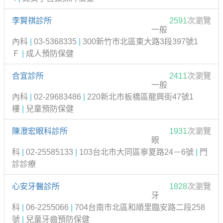
李賢祺診所
2591
次瀏覽
一般
內科
|
03-5368335
|
300新竹市北區東大路3段397號1
Ｆ
|
成人預防保健
合宜診所
2411
次瀏覽
一般
內科
|
02-29683486
|
220新北市板橋區龍興街47號1
樓
|
兒童預防保健
陳澄宏眼科診所
1931
次瀏覽
眼
科
|
02-25585133
|
103台北市大同區寧夏路24－6號
|
門
診診療
心安牙醫診所
1828
次瀏覽
牙
科
|
06-2255066
|
704台南市北區和順里臨安路二段258
號
|
兒童牙齒預防保健