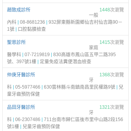
趙致成診所
1448
次瀏覽
一般
內科
|
08-8681236
|
932屏東縣新園鄉仙吉村仙吉路90－
1號
|
口腔黏膜檢查
聖恩診所
1415
次瀏覽
家庭
醫學科
|
07-7219819
|
830高雄市鳳山區五甲二路395
號、397號1樓
|
定量免疫法糞便潛血檢查
仲庚牙醫診所
1368
次瀏覽
牙
科
|
05-5977466
|
630雲林縣斗南鎮南昌里民權路9號
|
兒
童牙齒預防保健
品田牙醫診所
1321
次瀏覽
牙
科
|
06-2307486
|
711台南市歸仁區後市里中山路2段156
號1樓
|
兒童牙齒預防保健