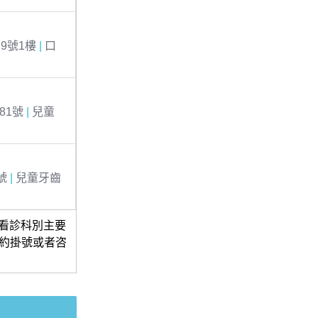
9號1樓
|
口
81號
|
兒童
號
|
兒童牙齒
，看診科別主要
約掛號或者咨