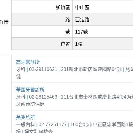
鄉鎮區
中山區
路
西定路
詳情
號
117號
位置
1樓
高牙醫診所
牙科
|
02-29116621
|
231新北市新店區建國路64號
|
兒
健
華國牙醫診所
牙科
|
02-28125463
|
111台北市士林區重慶北路4段49巷
牙齒預防保健
美兆診所
一般內科
|
02-77251177
|
100台北市中正區忠孝西路1段66
樓
|
婦女乳房檢查