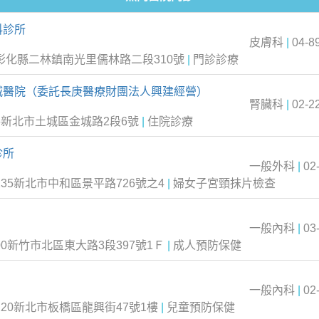
科診所
皮膚科
|
04-8
6彰化縣二林鎮南光里儒林路二段310號
|
門診診療
城醫院（委託長庚醫療財團法人興建經營）
腎臟科
|
02-2
6新北市土城區金城路2段6號
|
住院診療
診所
一般外科
|
02
235新北市中和區景平路726號之4
|
婦女子宮頸抹片檢查
一般內科
|
03
00新竹市北區東大路3段397號1Ｆ
|
成人預防保健
一般內科
|
02
220新北市板橋區龍興街47號1樓
|
兒童預防保健