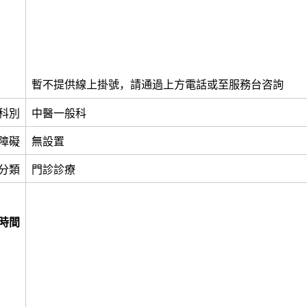
暫不提供線上掛號，請通過上方電話或至服務台咨詢
科別
中醫一般科
障礙
無設置
分類
門診診療
時間