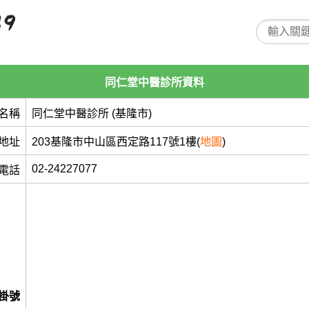
同仁堂中醫診所資料
名稱
同仁堂中醫診所 (基隆市)
地址
203基隆市中山區西定路117號1樓(
地圖
)
02-24227077
電話
掛號