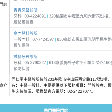
門診
青青牙醫診所
牙科
|
03-4224891
|
320桃園市中壢區九和六街7號1樓、
腔黏膜檢查
高內兒科診所
一般內科
|
07-7424597
|
830高雄市鳳山區光明里民生路
預防保健
誠藝牙醫診所
牙科
|
05-3790327
|
613嘉義縣朴子市平和里新榮路160
預防保健
同仁堂中醫診所位於203基隆市中山區西定路117號1樓
簡介
有：中醫一般科、主要提供以下服務項目：門診診療、預
詢床位情況，請聯繫官方電話：02-24227077。
熱門醫院門診