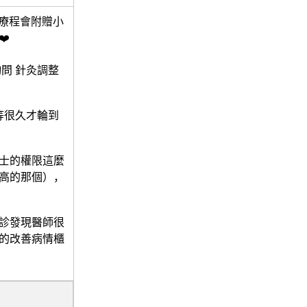
貼療程會附贈小
️
問 針灸調整
等很久才輪到
士的權限這麼
高的那個），
診發現醫師很
的改善病情櫃