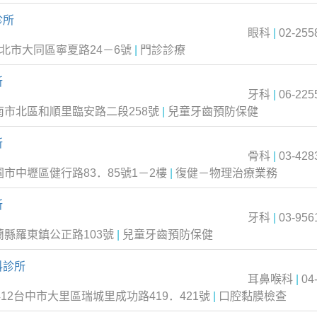
診所
眼科
|
02-255
台北市大同區寧夏路24－6號
|
門診診療
所
牙科
|
06-225
台南市北區和順里臨安路二段258號
|
兒童牙齒預防保健
所
骨科
|
03-428
園市中壢區健行路83．85號1－2樓
|
復健－物理治療業務
所
牙科
|
03-956
蘭縣羅東鎮公正路103號
|
兒童牙齒預防保健
科診所
耳鼻喉科
|
04
412台中市大里區瑞城里成功路419．421號
|
口腔黏膜檢查