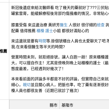
新冠後遺症來給沈醫師看 吃了幾天的藥就好了???三伏
罐紫雲膏，能緩解療程後背部灼傷搔癢的情況，非常貼心❤
膝蓋受傷 來這邊治療 黃妍芳
醫生
人很好 很仔細的
檢查
詢
配藥 值得推薦
櫃檯
護士
小姐 都很好滿貼心的
來這邊就是要有
時間
等.掛個號櫃台人員也太愛聊天了吧.
我.在來看個醫生等半天的時間?
推薦
營業時間未到，就拒絕掛號，讓人白跑一趟！原來櫃檯護
大，可以擅自作主！尤其是傍晚到晚上站櫃檯的護士（最
態度最差，已經遇到好幾次了！
本來看前面的評論多半都是不好的評論，但實際自己來就
細心，
親切
並且關心病人，把脈也準，吃了藥有逐漸很好
檯人員也都很友善（近期已就診了幾次）
縣市
基隆市