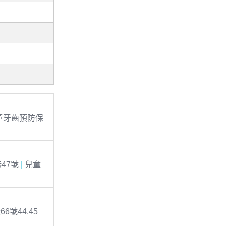
童牙齒預防保
47號
|
兒童
號44.45