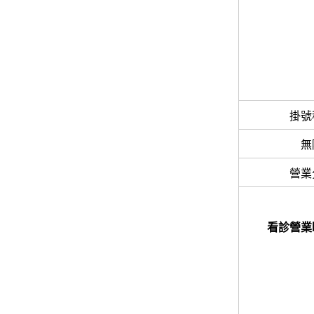
掛號
無
營業
看診營業