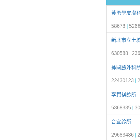
黃勇學皮膚
58678
|
52
新北市立土
630588
|
23
孫國勝外科
22430123
|
李賢祺診所
5368335
|
3
合宜診所
29683486
|