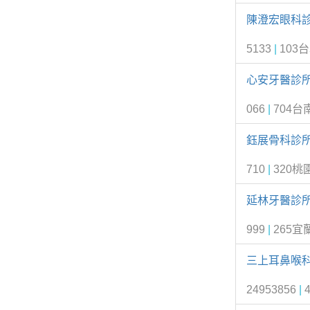
陳澄宏眼科
5133
|
103
心安牙醫診
066
|
704
鈺展骨科診
710
|
320桃
延林牙醫診
999
|
265宜
三上耳鼻喉
24953856
|