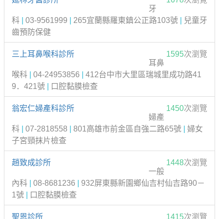
牙
科
|
03-9561999
|
265宜蘭縣羅東鎮公正路103號
|
兒童牙
齒預防保健
三上耳鼻喉科診所
1595
次瀏覽
耳鼻
喉科
|
04-24953856
|
412台中市大里區瑞城里成功路41
9．421號
|
口腔黏膜檢查
翁宏仁婦產科診所
1450
次瀏覽
婦產
科
|
07-2818558
|
801高雄市前金區自強二路65號
|
婦女
子宮頸抹片檢查
趙致成診所
1448
次瀏覽
一般
內科
|
08-8681236
|
932屏東縣新園鄉仙吉村仙吉路90－
1號
|
口腔黏膜檢查
聖恩診所
1415
次瀏覽