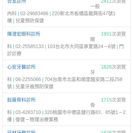
合宜診所
2411
次瀏覽
一般
內科
|
02-29683486
|
220新北市板橋區龍興街47號1
樓
|
兒童預防保健
陳澄宏眼科診所
1931
次瀏覽
眼
科
|
02-25585133
|
103台北市大同區寧夏路24－6號
|
門
診診療
心安牙醫診所
1828
次瀏覽
牙
科
|
06-2255066
|
704台南市北區和順里臨安路二段258
號
|
兒童牙齒預防保健
鈺展骨科診所
1715
次瀏覽
骨
科
|
03-4283710
|
320桃園市中壢區健行路83．85號1－2
樓
|
復健－物理治療業務
延林牙醫診所
1678
次瀏覽