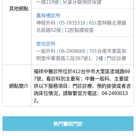
一路119號
|
兒童牙齒預防保健
其他網點
萬祥禮診所
神經外科
|
05-7835318
|
651雲林縣北港鎮
北辰路52號
|
口腔黏膜檢查
崇光診所
一般外科
|
06-2906668
|
701台南市東區崇
明里中華東路三段387號1、2樓
|
門診診療
福祥中醫診所位於412台中市大里區塗城路69
7號，看診科別主要有：中醫一般科、主要提
網點簡介
供以下服務項目：門診診療、預約掛號或者咨
詢床位情況，請聯繫官方電話：04-2493013
2。
熱門醫院門診