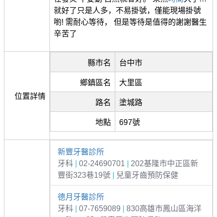
就好了只是人多，不易掛號，僅能現場掛號
喲! 需耐心等待， 但是等待是值得的謝謝醫生
辛苦了
縣市名
台中市
鄉鎮區名
大里區
位置詳情
路名
塗城路
地點
697號
新豐牙醫診所
牙科
|
02-24690701
|
202基隆市中正區新
豐街323巷19號
|
兒童牙齒預防保健
德月牙醫診所
牙科
|
07-7659089
|
830高雄市鳳山區海洋