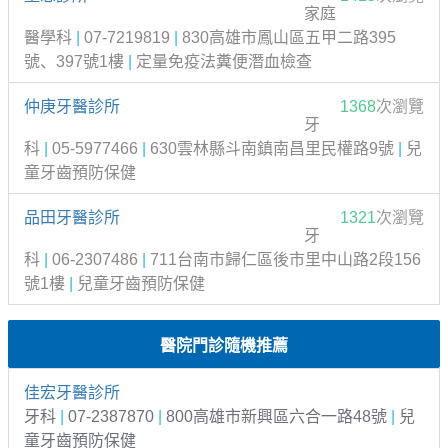
家庭
醫學科
|
07-7219819
|
830高雄市鳳山區五甲二路395
號、397號1樓
|
定量免疫法糞便潛血檢查
仲庚牙醫診所
1368
次瀏覽
牙
科
|
05-5977466
|
630雲林縣斗南鎮南昌里民權路9號
|
兒
童牙齒預防保健
品田牙醫診所
1321
次瀏覽
牙
科
|
06-2307486
|
711台南市歸仁區後市里中山路2段156
號1樓
|
兒童牙齒預防保健
醫院門診隨機推薦
佳宏牙醫診所
牙科
|
07-2387870
|
800高雄市新興區六合一路48號
|
兒
童牙齒預防保健