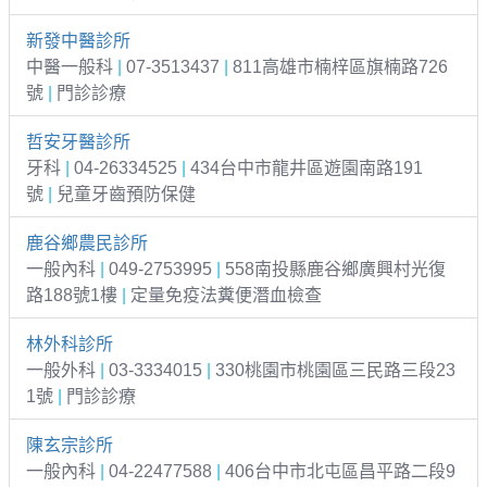
新發中醫診所
中醫一般科
|
07-3513437
|
811高雄市楠梓區旗楠路726
號
|
門診診療
哲安牙醫診所
牙科
|
04-26334525
|
434台中市龍井區遊園南路191
號
|
兒童牙齒預防保健
鹿谷鄉農民診所
一般內科
|
049-2753995
|
558南投縣鹿谷鄉廣興村光復
路188號1樓
|
定量免疫法糞便潛血檢查
林外科診所
一般外科
|
03-3334015
|
330桃園市桃園區三民路三段23
1號
|
門診診療
陳玄宗診所
一般內科
|
04-22477588
|
406台中市北屯區昌平路二段9