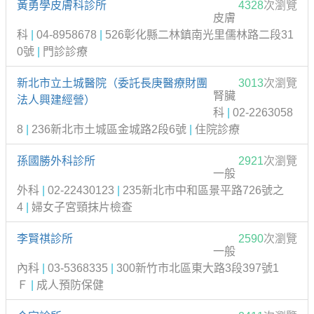
黃勇學皮膚科診所
4328
次瀏覽
皮膚
科
|
04-8958678
|
526彰化縣二林鎮南光里儒林路二段31
0號
|
門診診療
新北市立土城醫院（委託長庚醫療財團
3013
次瀏覽
腎臟
法人興建經營）
科
|
02-2263058
8
|
236新北市土城區金城路2段6號
|
住院診療
孫國勝外科診所
2921
次瀏覽
一般
外科
|
02-22430123
|
235新北市中和區景平路726號之
4
|
婦女子宮頸抹片檢查
李賢祺診所
2590
次瀏覽
一般
內科
|
03-5368335
|
300新竹市北區東大路3段397號1
Ｆ
|
成人預防保健