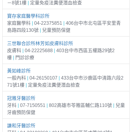
－8號1樓
|
定量免疫法糞便潛血檢查
寶存家庭醫學科診所
家庭醫學科
|
04-22375851
|
406台中市北屯區平安里青
島路四段130號
|
兒童預防保健
三世聯合診所林芳如皮膚科診所
皮膚科
|
04-22225688
|
403台中市西區五權路29號2
樓
|
門診診療
黃如峰診所
一般內科
|
04-26150107
|
433台中市沙鹿區中清路六段2
71號1樓
|
定量免疫法糞便潛血檢查
冠雅牙醫診所
牙科
|
07-7150551
|
802高雄市苓雅區輔仁路110號
|
兒童
牙齒預防保健
謙和牙醫診所