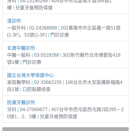
牙科
|
04-23190269
|
404台中市北區英才路394號1
樓
|
兒童牙齒預防保健
漾診所
一般外科
|
02-24268898
|
202基隆市中正區義一路51號
(1-3F)、53號(1-3F)
|
門診診療
玄唐中醫診所
中醫一般科
|
03-5529288
|
302新竹縣竹北市博愛街418
號1樓
|
門診診療
國立台灣大學保健中心
家庭醫學科
|
02-33662155
|
106台北市大安區羅斯福路4
段1號
|
口腔黏膜檢查
民康牙醫診所
牙科
|
04-27069677
|
407台中市西屯區西屯路2段295－2
0號1．2．3樓
|
兒童牙齒預防保健