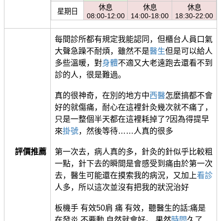
休息
休息
休息
星期日
08:00-12:00
14:00-18:00
18:30-22:00
每間診所都有規定我能認同，但櫃台人員口氣
大聲急躁不耐煩，雖然不是
醫生
但是可以給人
多些溫暖，對
身體
不適又大老遠跑去還看不到
診的人，很是難過。
真的很神奇，在別的地方中
西醫
怎麼搞都不會
好的就傷痛，耐心在這裡針灸幾次就不痛了，
只是一整個半天都在這裡耗掉了?因為得提早
來
掛號
，然後等待……人真的很多
評價推薦
第一次去，病人真的多，針灸的針似乎比較粗
一點，針下去的瞬間是會感受到痛由於第一次
去，醫生可能還在摸索我的病況，又加上
看診
人多，所以這次並沒有把我的狀況治好
板機手 有效50肩 痛 有效，聽醫生的話:痛是
在發炎 不要動 自然就會好。 果然
時間
久了…