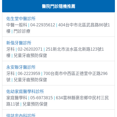
醫院門診隨機推薦
佑生堂中醫診所
中醫一般科
|
04-22935612
|
404台中市北區武昌路86號1
樓
|
門診診療
新偕牙醫診所
牙科
|
02-26202071
|
251新北市淡水區北新路123號1
樓
|
兒童牙齒預防保健
永安聯牙醫診所
牙科
|
06-2223959
|
700台南市中西區正德里中正路296
號
|
兒童牙齒預防保健
佑幼家庭醫學科診所
家庭醫學科
|
05-6973815
|
634雲林縣褒忠鄉中民村三民
路11號
|
兒童預防保健
徐誌忠內科診所