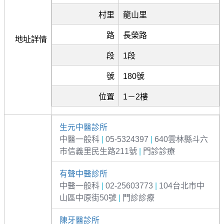
村里
龍山里
路
長榮路
地址詳情
段
1段
號
180號
位置
1－2樓
生元中醫診所
中醫一般科
|
05-5324397
|
640雲林縣斗六
市信義里民生路211號
|
門診診療
有聲中醫診所
中醫一般科
|
02-25603773
|
104台北市中
山區中原街50號
|
門診診療
陳牙醫診所