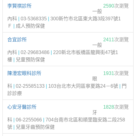
李賢祺診所
2590
次瀏覽
一般
內科
|
03-5368335
|
300新竹市北區東大路3段397號1
Ｆ
|
成人預防保健
合宜診所
2411
次瀏覽
一般
內科
|
02-29683486
|
220新北市板橋區龍興街47號1
樓
|
兒童預防保健
陳澄宏眼科診所
1931
次瀏覽
眼
科
|
02-25585133
|
103台北市大同區寧夏路24－6號
|
門
診診療
心安牙醫診所
1828
次瀏覽
牙
科
|
06-2255066
|
704台南市北區和順里臨安路二段258
號
|
兒童牙齒預防保健