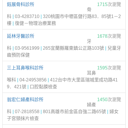
鈺展骨科診所
1715
次瀏覽
骨
科
|
03-4283710
|
320桃園市中壢區健行路83．85號1－2
樓
|
復健－物理治療業務
延林牙醫診所
1678
次瀏覽
牙
科
|
03-9561999
|
265宜蘭縣羅東鎮公正路103號
|
兒童牙
齒預防保健
三上耳鼻喉科診所
1595
次瀏覽
耳鼻
喉科
|
04-24953856
|
412台中市大里區瑞城里成功路41
9．421號
|
口腔黏膜檢查
翁宏仁婦產科診所
1450
次瀏覽
婦產
科
|
07-2818558
|
801高雄市前金區自強二路65號
|
婦女
子宮頸抹片檢查