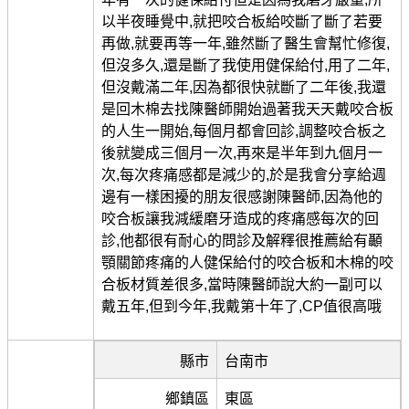
以半夜睡覺中,就把咬合板給咬斷了斷了若要
再做,就要再等一年,雖然斷了醫生會幫忙修復,
但沒多久,還是斷了我使用健保給付,用了二年,
但沒戴滿二年,因為都很快就斷了二年後,我還
是回木棉去找陳醫師開始過著我天天戴咬合板
的人生一開始,每個月都會回診,調整咬合板之
後就變成三個月一次,再來是半年到九個月一
次,每次疼痛感都是減少的,於是我會分享給週
邊有一樣困擾的朋友很感謝陳醫師,因為他的
咬合板讓我減緩磨牙造成的疼痛感每次的回
診,他都很有耐心的問診及解釋很推薦給有顳
顎關節疼痛的人健保給付的咬合板和木棉的咬
合板材質差很多,當時陳醫師說大約一副可以
戴五年,但到今年,我戴第十年了,CP值很高哦
縣市
台南市
鄉鎮區
東區