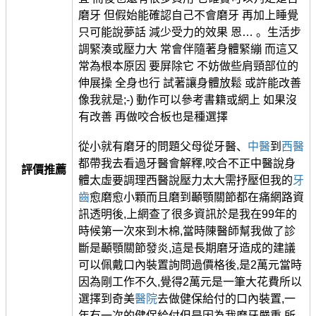
磨牙 但假始能確認自己不會磨牙 再加上睡覺
只可能說夢話 減少受力的效果 恩… 。生活步
調緊湊或壓力大 常會伴隨著身體緊繃 而這又
常為根本原因 要屏除它 不妨做些肩頸部位的
伸展操 全身也行 試著讓身體放鬆 或許能改善
像我就是;-) 動作可以參考書籍或網上 如果沒
有改善 再做咬合板也是種選擇
從小就有磨牙的問題父母從牙醫、
中醫
到
西醫
都帶我去看過牙醫會解釋,咬合不正中醫說身
評價推薦
體太虛要調理西醫說壓力太大需抒壓但我的
牙
齒
愈磨愈小顆而且磨到顳顎關節都在痛網路資
訊透明後,上網查了很多資訊於是我在99年的
時候第一次來到木棉,當時陳醫師幫我做了診
斷是顳顎關節發炎,這是長期磨牙造成的建議
可以佩戴口內裝置詢問過價格後,是2萬元當時
因為剛工作不久,覺得2萬元是一筆大花費所以
選擇到奇美
醫院
去做健保給付的口內裝置,一
年有一次的健保給付但是因為我磨牙嚴重,所