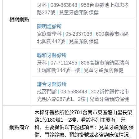
牙科
|
089-863848
|
958台東縣池上鄉忠孝
路237號
|
兒童牙齒預防保健
相關網點
陳明煌診所
家庭醫學科
|
05-2337036
|
600嘉義市西區
北興街442號
|
兒童預防保健
聯和牙醫診所
牙科
|
07-7112455
|
806高雄市前鎮區瑞崗
里瑞和街144號一樓
|
兒童牙齒預防保健
謙合牙醫診所
戒菸門診
|
03-5588448
|
302新竹縣竹北市
光明六路287號1、2樓
|
兒童牙齒預防保健
木棉牙醫診所位於701台南市東區龍山里長榮
路1段180號1－2樓，看診科別主要有：牙
網點簡介
科、主要提供以下服務項目：兒童牙齒預防保
健、門診診療、預約掛號或者咨詢床位情況，