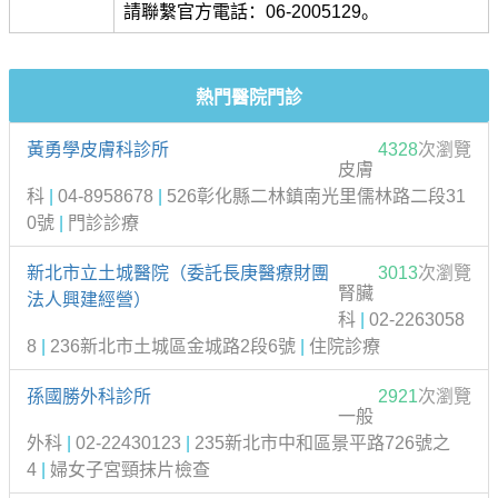
請聯繫官方電話：06-2005129。
熱門醫院門診
黃勇學皮膚科診所
4328
次瀏覽
皮膚
科
|
04-8958678
|
526彰化縣二林鎮南光里儒林路二段31
0號
|
門診診療
新北市立土城醫院（委託長庚醫療財團
3013
次瀏覽
腎臟
法人興建經營）
科
|
02-2263058
8
|
236新北市土城區金城路2段6號
|
住院診療
孫國勝外科診所
2921
次瀏覽
一般
外科
|
02-22430123
|
235新北市中和區景平路726號之
4
|
婦女子宮頸抹片檢查