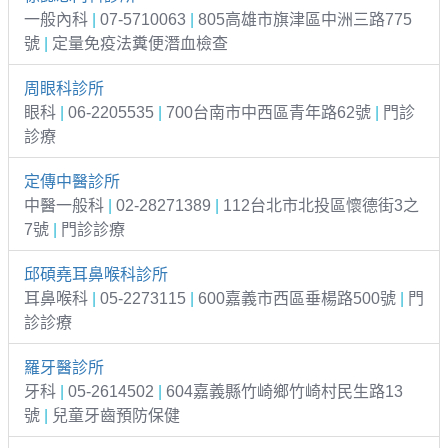
一般內科
|
07-5710063
|
805高雄市旗津區中洲三路775
號
|
定量免疫法糞便潛血檢查
周眼科診所
眼科
|
06-2205535
|
700台南市中西區青年路62號
|
門診
診療
定傳中醫診所
中醫一般科
|
02-28271389
|
112台北市北投區懷德街3之
7號
|
門診診療
邱碩堯耳鼻喉科診所
耳鼻喉科
|
05-2273115
|
600嘉義市西區垂楊路500號
|
門
診診療
羅牙醫診所
牙科
|
05-2614502
|
604嘉義縣竹崎鄉竹崎村民生路13
號
|
兒童牙齒預防保健