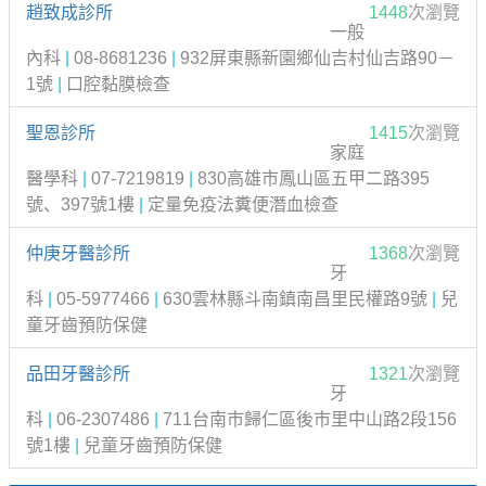
趙致成診所
1448
次瀏覽
一般
內科
|
08-8681236
|
932屏東縣新園鄉仙吉村仙吉路90－
1號
|
口腔黏膜檢查
聖恩診所
1415
次瀏覽
家庭
醫學科
|
07-7219819
|
830高雄市鳳山區五甲二路395
號、397號1樓
|
定量免疫法糞便潛血檢查
仲庚牙醫診所
1368
次瀏覽
牙
科
|
05-5977466
|
630雲林縣斗南鎮南昌里民權路9號
|
兒
童牙齒預防保健
品田牙醫診所
1321
次瀏覽
牙
科
|
06-2307486
|
711台南市歸仁區後市里中山路2段156
號1樓
|
兒童牙齒預防保健