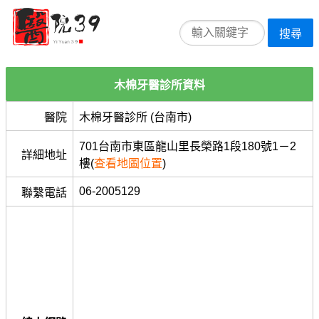
搜尋
木棉牙醫診所資料
醫院
木棉牙醫診所 (台南市)
701台南市東區龍山里長榮路1段180號1－2
詳細地址
樓(
查看地圖位置
)
06-2005129
聯繫電話