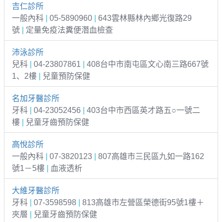
吉仁診所
一般內科
|
05-5890960
|
643雲林縣林內鄉光復路29
號
|
定量免疫法糞便潛血檢查
沛泳診所
兒科
|
04-23807861
|
408台中市南屯區文心南三路667號
1、2樓
|
兒童預防保健
名加牙醫診所
牙科
|
04-23052456
|
403台中市西區英才路五○一號二
樓
|
兒童牙齒預防保健
高悅診所
一般內科
|
07-3820123
|
807高雄市三民區九如一路162
號1－5樓
|
血液透析
大維牙醫診所
牙科
|
07-3598598
|
813高雄市左營區榮德街95號1樓＋
夾層
|
兒童牙齒預防保健