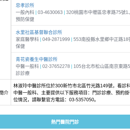
忠孝診所
一般內科
|
03-4630063
|
320桃園市中壢區忠孝路75號1
預防保健
水里社區基督聯合診所
家庭醫學科
|
049-2871999
|
553南投縣水里鄉中正路18
保健
青花瓷養生中醫診所
中醫一般科
|
02-37652278
|
105台北市松山區南京東路5
診診療
林淑玲中醫診所位於300新竹市北區竹光路149號，看診
簡介
中醫一般科、主要提供以下服務項目：門診診療、預約掛
位情況，請聯繫官方電話：03-5357050。
熱門醫院門診