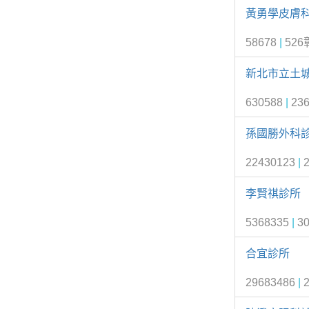
黃勇學皮膚
58678
|
52
新北市立土
630588
|
23
孫國勝外科
22430123
|
李賢祺診所
5368335
|
3
合宜診所
29683486
|