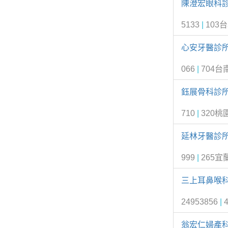
陳澄宏眼科
5133
|
103
心安牙醫診
066
|
704
鈺展骨科診
710
|
320桃
延林牙醫診
999
|
265宜
三上耳鼻喉
24953856
|
翁宏仁婦產