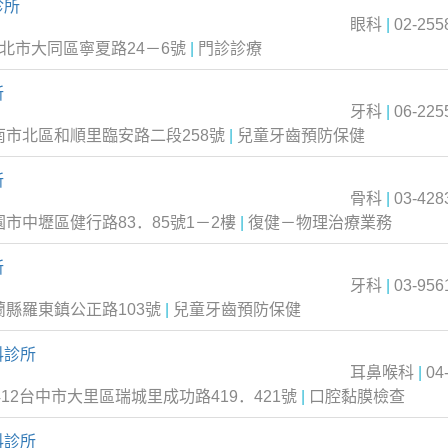
診所
眼科
|
02-255
台北市大同區寧夏路24－6號
|
門診診療
所
牙科
|
06-225
台南市北區和順里臨安路二段258號
|
兒童牙齒預防保健
所
骨科
|
03-428
園市中壢區健行路83．85號1－2樓
|
復健－物理治療業務
所
牙科
|
03-956
蘭縣羅東鎮公正路103號
|
兒童牙齒預防保健
科診所
耳鼻喉科
|
04
412台中市大里區瑞城里成功路419．421號
|
口腔黏膜檢查
科診所