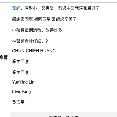
醫師
，有耐心，又專業，看過
中醫
就這家最好了。
感謝您回應 補回五星 醫師您辛苦了
小孩有長期過敏，改善許多
林醫師看診仔細，?
CHUN-CHIEH HUANG
推薦
業主回應
業主回應
YunYing Lin
Elvis King
吳富平