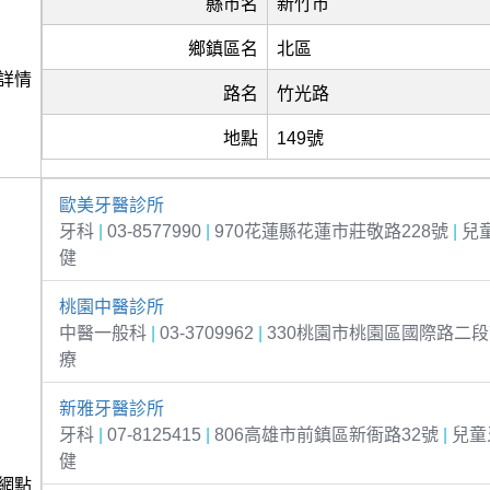
縣市名
新竹市
鄉鎮區名
北區
詳情
路名
竹光路
地點
149號
歐美牙醫診所
牙科
|
03-8577990
|
970花蓮縣花蓮市莊敬路228號
|
兒
健
桃園中醫診所
中醫一般科
|
03-3709962
|
330桃園市桃園區國際路二段
療
新雅牙醫診所
牙科
|
07-8125415
|
806高雄市前鎮區新衙路32號
|
兒童
健
網點