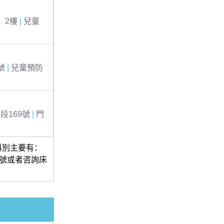
、2樓
|
兒童
號
|
兒童預防
段169號
|
門
科別主要有：
號或者咨詢床