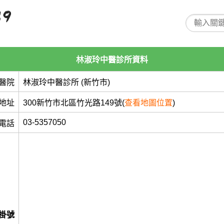
林淑玲中醫診所資料
醫院
林淑玲中醫診所 (新竹市)
地址
300新竹市北區竹光路149號(
查看地圖位置
)
03-5357050
電話
掛號