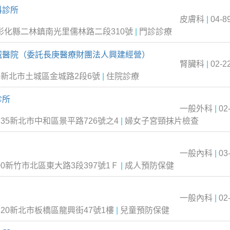
科診所
皮膚科
|
04-8
6彰化縣二林鎮南光里儒林路二段310號
|
門診診療
城醫院（委託長庚醫療財團法人興建經營）
腎臟科
|
02-2
6新北市土城區金城路2段6號
|
住院診療
診所
一般外科
|
02
235新北市中和區景平路726號之4
|
婦女子宮頸抹片檢查
一般內科
|
03
00新竹市北區東大路3段397號1Ｆ
|
成人預防保健
一般內科
|
02
220新北市板橋區龍興街47號1樓
|
兒童預防保健