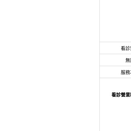
看診
無
服務
看診營業