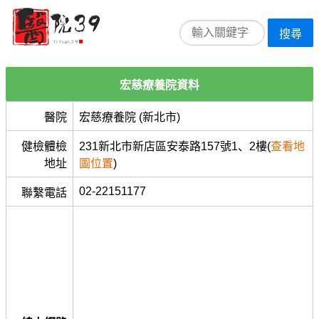
搜尋
宏慈療養院資料
醫院
宏慈療養院 (新北市)
健檢體檢
231新北市新店區安泰路157號1、2樓(
查看地
地址
圖位置
)
02-22151177
聯繫電話