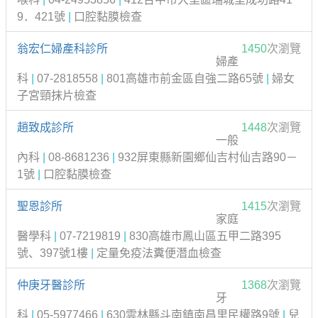
9．421號
|
口腔黏膜檢查
翁宏仁婦產科診所
1450
次瀏覽
婦產
科
|
07-2818558
|
801高雄市前金區自強二路65號
|
婦女
子宮頸抹片檢查
趙致成診所
1448
次瀏覽
一般
內科
|
08-8681236
|
932屏東縣新園鄉仙吉村仙吉路90－
1號
|
口腔黏膜檢查
聖恩診所
1415
次瀏覽
家庭
醫學科
|
07-7219819
|
830高雄市鳳山區五甲二路395
號、397號1樓
|
定量免疫法糞便潛血檢查
仲庚牙醫診所
1368
次瀏覽
牙
科
|
05-5977466
|
630雲林縣斗南鎮南昌里民權路9號
|
兒