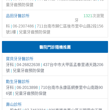
童牙齒預防保健
品田牙醫診所
1321
次瀏覽
牙
科
|
06-2307486
|
711台南市歸仁區後市里中山路2段156
號1樓
|
兒童牙齒預防保健
醫院門診隨機推薦
寶貝牙牙醫診所
牙科
|
04-26822638
|
437台中市大甲區孟春里通天路206
號
|
兒童牙齒預防保健
勳生牙醫診所
牙科
|
06-2013898
|
710台南市永康區網寮里中山南路90
6號
|
兒童牙齒預防保健
壽山診所