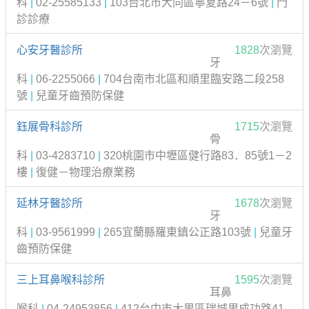
科
|
02-25585133
|
103台北市大同區寧夏路24－6號
|
門
診診療
心安牙醫診所
1828
次瀏覽
牙
科
|
06-2255066
|
704台南市北區和順里臨安路二段258
號
|
兒童牙齒預防保健
鈺展骨科診所
1715
次瀏覽
骨
科
|
03-4283710
|
320桃園市中壢區健行路83．85號1－2
樓
|
復健－物理治療業務
延林牙醫診所
1678
次瀏覽
牙
科
|
03-9561999
|
265宜蘭縣羅東鎮公正路103號
|
兒童牙
齒預防保健
三上耳鼻喉科診所
1595
次瀏覽
耳鼻
喉科
|
04-24953856
|
412台中市大里區瑞城里成功路41