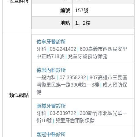
位置詳情
編號
157號
地點
1、2樓
佑寧牙醫診所
牙科
|
05-2241402
|
600嘉義市西區民安里
中正路718號
|
兒童牙齒預防保健
德恩內科診所
一般內科
|
07-3958282
|
807高雄市三民區
灣復里民族一路390號1－3樓
|
成人預防保
健
類似網點
康橋牙醫診所
牙科
|
03-5339722
|
300新竹市北區光華一
街10號
|
兒童牙齒預防保健
嘉冠中醫診所