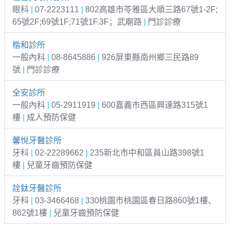
眼科
|
07-2223111
|
802高雄市苓雅區大順三路67號1-2F;
65號2F;69號1F;71號1F.3F；武廟路
|
門診診療
楷和診所
一般內科
|
08-8645886
|
926屏東縣南州鄉三民路89
號
|
門診診療
全安診所
一般內科
|
05-2911919
|
600嘉義市西區興達路315號1
樓
|
成人預防保健
馨悅牙醫診所
牙科
|
02-22289662
|
235新北市中和區員山路398號1
樓
|
兒童牙齒預防保健
詮鈦牙醫診所
牙科
|
03-3466468
|
330桃園市桃園區春日路860號1樓、
862號1樓
|
兒童牙齒預防保健