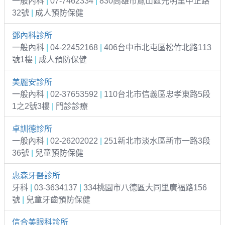
一般內科
|
07-7462334
|
830高雄市鳳山區光明里中正路
32號
|
成人預防保健
鄧內科診所
一般內科
|
04-22452168
|
406台中市北屯區松竹北路113
號1樓
|
成人預防保健
美麗安診所
一般內科
|
02-37653592
|
110台北市信義區忠孝東路5段
1之2號3樓
|
門診診療
卓訓德診所
一般內科
|
02-26202022
|
251新北市淡水區新市一路3段
36號
|
兒童預防保健
惠森牙醫診所
牙科
|
03-3634137
|
334桃園市八德區大同里廣福路156
號
|
兒童牙齒預防保健
信合美眼科診所