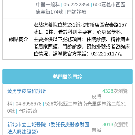
中醫一般科
|
05-2222354
|
600嘉義市西區
忠義街174號
|
門診診療
宏慈療養院位於231新北市新店區安泰路157
號1、2樓，看診科別主要有：心身醫學科、
網點簡介
主要提供以下服務項目：住院診療、精神病患
者居家照護、門診診療。預約掛號或者咨詢床
位情況，請聯繫官方電話：02-22151177。
熱門醫院門診
黃勇學皮膚科診所
4328
次瀏覽
皮膚
科
|
04-8958678
|
526彰化縣二林鎮南光里儒林路二段31
0號
|
門診診療
新北市立土城醫院（委託長庚醫療財團
3013
次瀏覽
腎臟
法人興建經營）