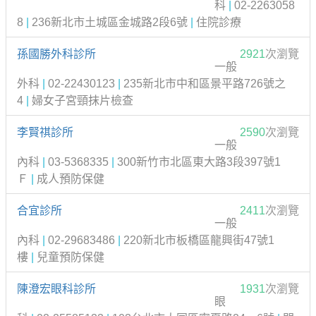
科
|
02-2263058
8
|
236新北市土城區金城路2段6號
|
住院診療
孫國勝外科診所
2921
次瀏覽
一般
外科
|
02-22430123
|
235新北市中和區景平路726號之
4
|
婦女子宮頸抹片檢查
李賢祺診所
2590
次瀏覽
一般
內科
|
03-5368335
|
300新竹市北區東大路3段397號1
Ｆ
|
成人預防保健
合宜診所
2411
次瀏覽
一般
內科
|
02-29683486
|
220新北市板橋區龍興街47號1
樓
|
兒童預防保健
陳澄宏眼科診所
1931
次瀏覽
眼