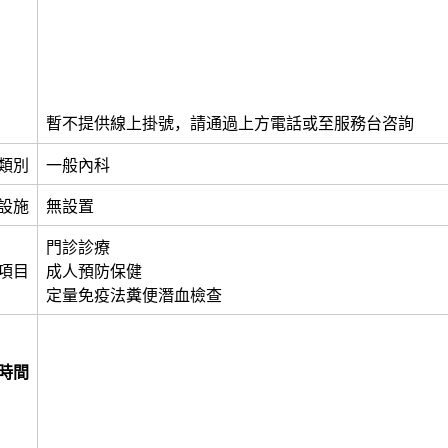
暫不提供線上掛號，請通過上方電話或至服務台咨詢
類別
一般內科
設施
無設置
門診診療
項目
成人預防保健
定量免疫法糞便潛血檢查
時間