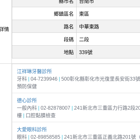
縣市名
台南市
鄉鎮區名
東區
路名
中華東路
詳情
段碼
二段
地點
339號
江祥琳牙醫診所
牙科
|
04-7239946
|
500彰化縣彰化市光復里長安街33
預防保健
德心診所
一般內科
|
02-82878007
|
241新北市三重區力行路2段20
樓
|
口腔黏膜檢查
大愛眼科診所
眼科
|
02-89858585
|
241新北市三重區正義北路201號（