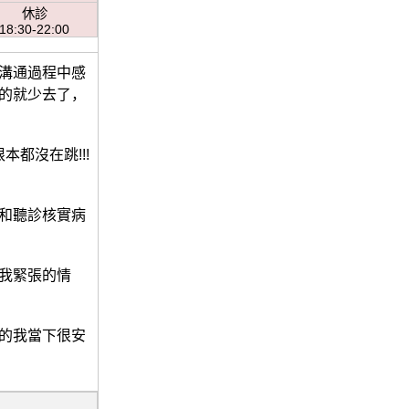
休診
18:30-22:00
溝通過程中感
的就少去了，
本都沒在跳!!!
和聽診核實病
我緊張的情
的我當下很安