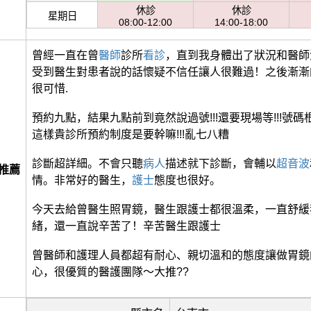
休診
休診
星期日
08:00-12:00
14:00-18:00
曾經一直在曾
醫師
診所
看診
，直到我身體出了狀況和醫師
受到醫生對患者說的話懷疑不信任讓人很難過！之後漸漸
很可惜.
預約九點，結果九點前到竟然說過號!!!還要現場等!!!號碼根
這樣貴診所預約制度是要幹嘛!!!亂七八糟
診斷超詳細。不會只聽
病人
描述就下診斷，會輔以
超音波
推薦
情。非常好的醫生，
護士
態度也很好。
今天去給曾醫生照胃鏡，醫生跟護士都很溫柔，一直舒緩
緒，還一直說辛苦了！辛苦醫生跟護士
曾醫師和護理人員都超有耐心、親切溫和的態度讓做胃鏡
心，很優質的醫護團隊～大推??