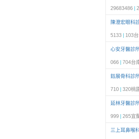
29683486
|
陳澄宏眼科
5133
|
103
心安牙醫診
066
|
704
鈺展骨科診
710
|
320桃
延林牙醫診
999
|
265宜
三上耳鼻喉