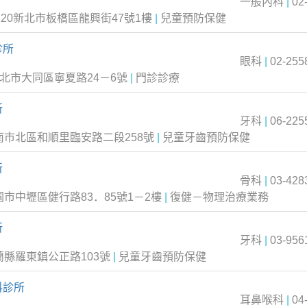
一般內科
|
02
220新北市板橋區龍興街47號1樓
|
兒童預防保健
診所
眼科
|
02-255
台北市大同區寧夏路24－6號
|
門診診療
所
牙科
|
06-225
台南市北區和順里臨安路二段258號
|
兒童牙齒預防保健
所
骨科
|
03-428
園市中壢區健行路83．85號1－2樓
|
復健－物理治療業務
所
牙科
|
03-956
蘭縣羅東鎮公正路103號
|
兒童牙齒預防保健
科診所
耳鼻喉科
|
04