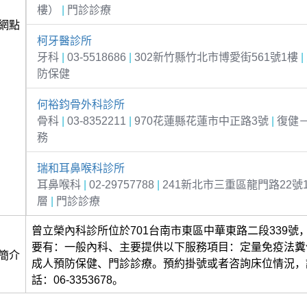
樓）
|
門診診療
網點
柯牙醫診所
牙科
|
03-5518686
|
302新竹縣竹北市博愛街561號1樓
|
防保健
何裕鈞骨外科診所
骨科
|
03-8352211
|
970花蓮縣花蓮市中正路3號
|
復健
務
瑞和耳鼻喉科診所
耳鼻喉科
|
02-29757788
|
241新北市三重區龍門路22號
層
|
門診診療
曾立榮內科診所位於701台南市東區中華東路二段339號
要有：一般內科、主要提供以下服務項目：定量免疫法糞
簡介
成人預防保健、門診診療。預約掛號或者咨詢床位情況，
話：06-3353678。