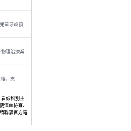
兒童牙齒預
－物理治療業
1樓，夾
，看診科別主
便潛血檢查、
請聯繫官方電