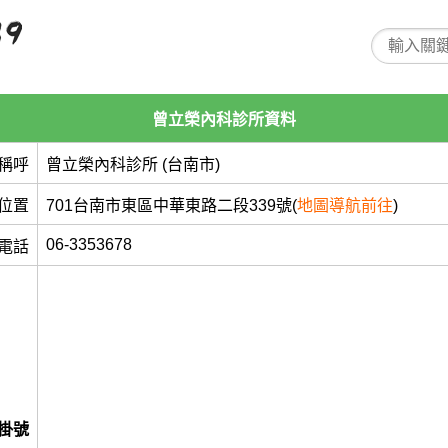
曾立榮內科診所資料
稱呼
曾立榮內科診所 (台南市)
位置
701台南市東區中華東路二段339號(
地圖導航前往
)
06-3353678
電話
掛號