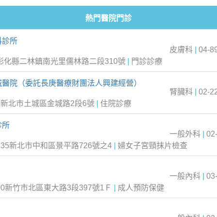
熱門醫院門診
科診所
皮膚科
|
04-8
6彰化縣二林鎮南光里儒林路二段310號
|
門診診療
城醫院（委託長庚醫療財團法人興建經營）
腎臟科
|
02-2
6新北市土城區金城路2段6號
|
住院診療
診所
一般外科
|
02
235新北市中和區景平路726號之4
|
婦女子宮頸抹片檢查
一般內科
|
03
00新竹市北區東大路3段397號1Ｆ
|
成人預防保健