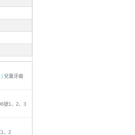
號
|
兒童牙齒
6號1、2、3
1、2