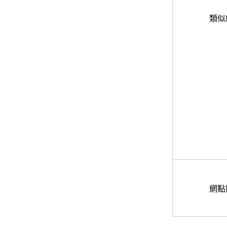
類似
網點