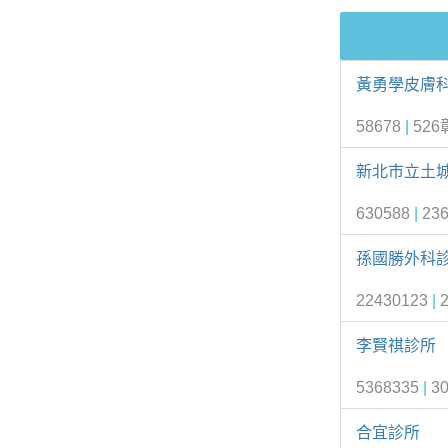
黃勇學皮膚
58678
|
52
新北市立土
630588
|
23
孫國勝外科
22430123
|
李賢祺診所
5368335
|
3
合宜診所